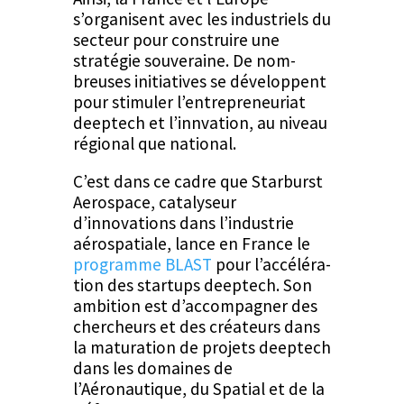
s’organisent avec les indus­triels du
secteur pour con­stru­ire une
stratégie sou­veraine. De nom­
breuses ini­tia­tives se dévelop­pent
pour stim­uler l’entrepreneuriat
deeptech et l’in­n­va­tion, au niveau
région­al que national.
C’est dans ce cadre que Star­burst
Aero­space, catal­y­seur
d’innovations dans l’industrie
aérospa­tiale, lance en France le
pro­gramme BLAST
pour l’ac­céléra­
tion des star­tups deeptech. Son
ambi­tion est d’ac­com­pa­g­n­er des
chercheurs et des créa­teurs dans
la mat­u­ra­tion de pro­jets deeptech
dans les domaines de
l’Aéronautique, du Spa­tial et de la