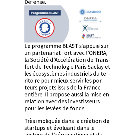
Défense.
Le pro­gramme BLAST s’appuie sur
un parte­nar­i­at fort avec l’ONERA,
la Société d’Ac­céléra­tion de Trans­
fert de Tech­nolo­gie Paris Saclay et
les écosys­tèmes indus­triels du ter­
ri­toire pour mieux servir les por­
teurs pro­jets issus de la France
entière. Il pro­pose aus­si la mise en
rela­tion avec des investis­seurs
pour les lev­ées de fonds.
Très impliquée dans la créa­tion de
star­tups et évolu­ant dans le
secteur de l’aéronautique et du