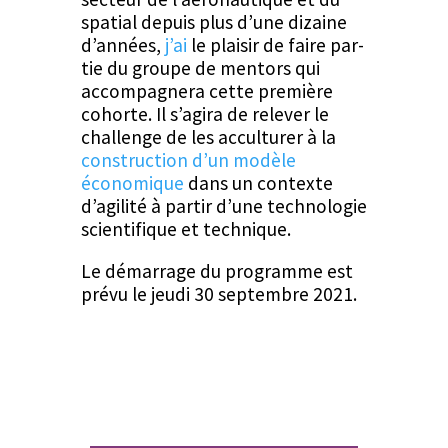
spa­tial depuis plus d’une dizaine
d’années,
j’ai
le plaisir de faire par­
tie du groupe de men­tors qui
accom­pa­g­n­era cette pre­mière
cohorte. Il s’agira de relever le
chal­lenge de les accul­tur­er à la
con­struc­tion d’un mod­èle
économique
dans un con­texte
d’agilité à par­tir d’une tech­nolo­gie
sci­en­tifique et technique.
Le démar­rage du pro­gramme est
prévu le jeu­di 30 sep­tem­bre 2021.