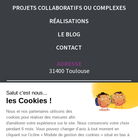
PROJETS COLLABORATIFS OU COMPLEXES
RÉALISATIONS
LE BLOG
CONTACT
ADRESSE
31400 Toulouse
MAIL
e.prochilo@pragma-consult.fr
Salut c'est nous...
les Cookies !
TÉLÉPHONE
06 63 26 49 49
Nous et nos partenaires utilisons des
cookies pour réaliser des mesures afin
d'améliorer votre expérience sur le site. Nous conservons votre choix
pendant 6 mois. Vous pouvez changer d’avis à tout moment en
cliquant sur l’icône « Module de gestion des cookies » situé en bas à