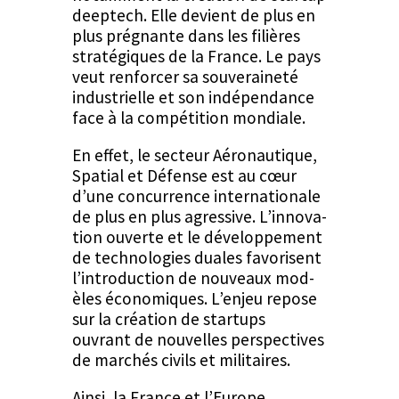
deeptech. Elle devient de plus en
plus prég­nante dans les fil­ières
stratégiques de la France. Le pays
veut ren­forcer sa sou­veraineté
indus­trielle et son indépen­dance
face à la com­péti­tion mondiale.
En effet, le secteur Aéro­nau­tique,
Spa­tial et Défense est au cœur
d’une con­cur­rence inter­na­tionale
de plus en plus agres­sive. L’in­no­va­
tion ouverte et le développe­ment
de tech­nolo­gies duales favorisent
l’introduction de nou­veaux mod­
èles économiques. L’en­jeu repose
sur la créa­tion de star­tups
ouvrant de nou­velles per­spec­tives
de marchés civils et militaires.
Ain­si, la France et l’Europe