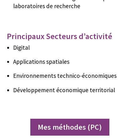
lab­o­ra­toires de recherche
Principaux Secteurs d’activité
Dig­i­tal
Appli­ca­tions spatiales
Envi­ron­nements technico-économiques
Développe­ment économique territorial
Mes méth­odes (PC)